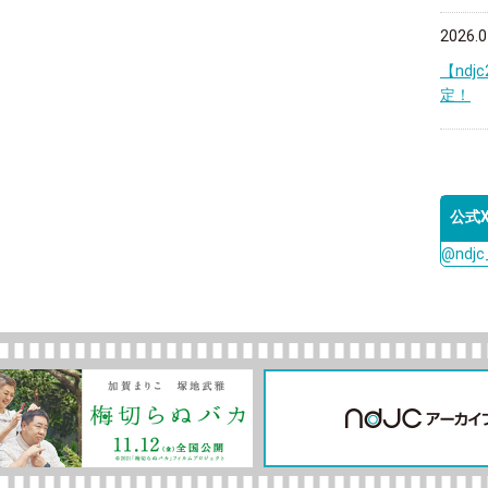
2026.0
【nd
定！
公式
@ndj