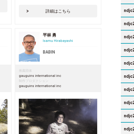
ndjc
詳細はこちら
ndjc
平林 勇
ndjc
Isamu Hirabayashi
ndjc
BABIN
ndjc
推薦団体
gauguins international inc
ndjc
制作プロダクション
gauguins international inc
ndjc
ndjc
ndjc
ndjc