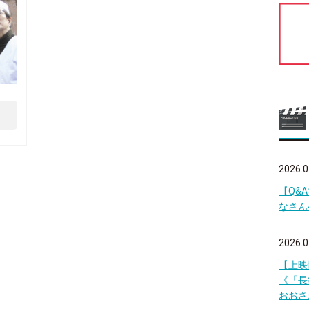
2026.0
【Q&
なさん
2026.0
【上映
《「長
おおさ