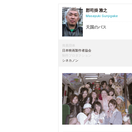
郡司掛 雅之
Masayuki Gunjigake
天国のバス
推薦団体
日本映画製作者協会
制作プロダクション
シネカノン