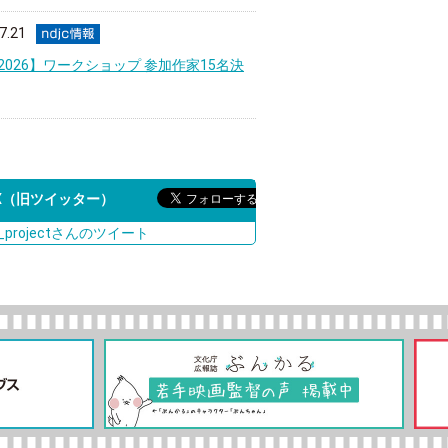
7.21
jc2026】ワークショップ 参加作家15名決
X（旧ツイッター）
c_projectさんのツイート