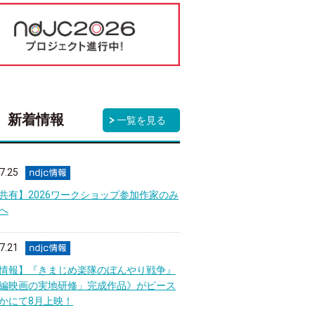
新着情報
一覧を見る
7.25
A共有】2026ワークショップ参加作家のみ
へ
7.21
情報】『きまじめ楽隊のぼんやり戦争』
編映画の実地研修」完成作品》がピース
かにて8月上映！