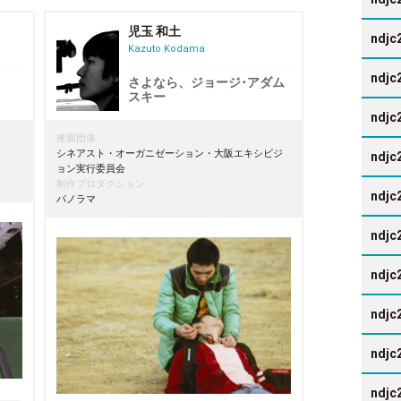
児玉 和土
ndjc
Kazuto Kodama
ndjc
さよなら、ジョージ･アダム
スキー
ndjc
推薦団体
シネアスト・オーガニゼーション・大阪エキシビジ
ndjc
ョン実行委員会
制作プロダクション
ndjc
パノラマ
ndjc
ndjc
ndjc
ndjc
ndjc