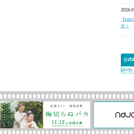
2026.0
【nd
定！
公式
@ndj