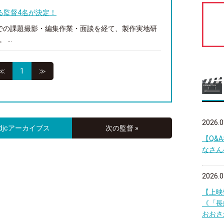
する監督4名が決定！
での課題撮影・編集作業・面談を経て、製作実地研
...
≪
1
≫
2026.0
djcアーカイブス
次の監督 »
【Q&
なさん
2026.0
【上映
《「長
おおさ