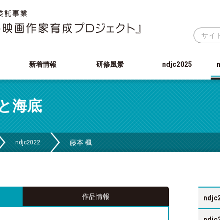
新着情報
研修風景
ndjc2025
と海底
藤本 楓
ndjc2022
作品情報
ndjc
ndjc