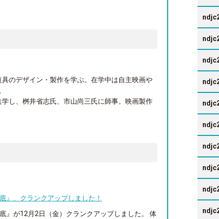
ndjc
ndjc
ndjc
道具のデザイン・製作を学ぶ。在学中は自主映画や
ndjc
。
進学し、桝井省志氏、市山尚三氏に師事。映画製作
ndjc
ndjc
ndjc
ndjc
ndjc
ンと海底』、クランクアップしました！
ndjc
ンと海底』が12月2日（金）クランクアップしました。 体