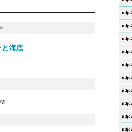
ndjc
ndjc
ル
ndjc
ンと海底
ndjc
ndjc
ndjc
ndjc
専攻
ndjc
ndjc
ndjc