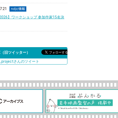
7.21
jc2026】ワークショップ 参加作家15名決
X（旧ツイッター）
c_projectさんのツイート