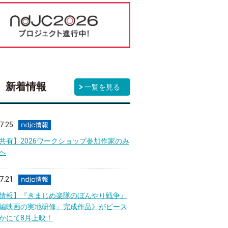
新着情報
一覧を見る
7.25
A共有】2026ワークショップ参加作家のみ
へ
7.21
情報】『きまじめ楽隊のぼんやり戦争』
編映画の実地研修」完成作品》がピース
かにて8月上映！