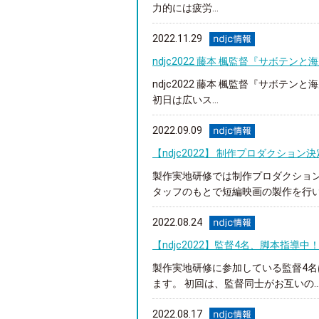
力的には疲労...
2022.11.29
ndjc2022 藤本 楓監督『サボテ
ndjc2022 藤本 楓監督『サボテ
初日は広いス...
2022.09.09
【ndjc2022】 制作プロダクション
製作実地研修では制作プロダクショ
タッフのもとで短編映画の製作を行います
2022.08.24
【ndjc2022】監督4名、脚本指導中
製作実地研修に参加している監督4
ます。 初回は、監督同士がお互いの..
2022.08.17