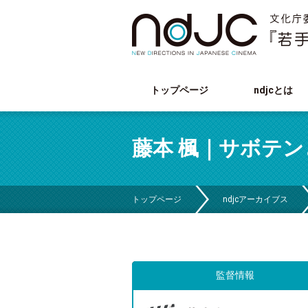
トップページ
ndjcとは
藤本 楓｜サボテン
トップページ
ndjcアーカイブス
監督情報