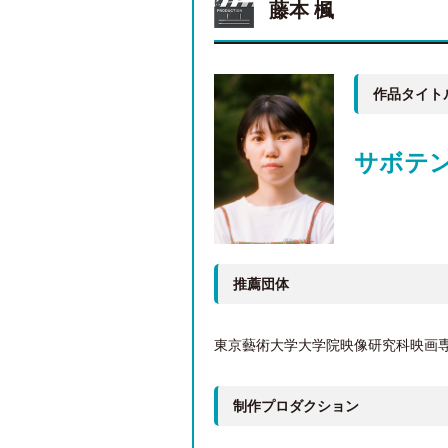
藤本 楓
作品タイト
サボテ
推薦団体
東京藝術大学大学院映像研究科映画
制作プロダクション