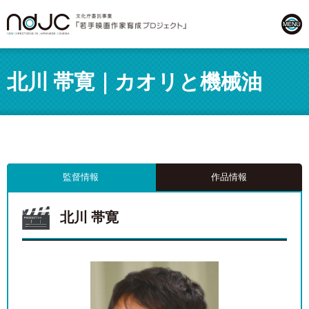
北川 帯寛｜カオリと機械油
監督情報
作品情報
北川 帯寛