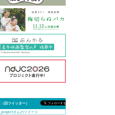
X（旧ツイッター）
c_projectさんのツイート