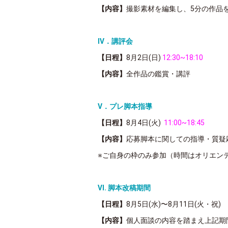
【内容】
撮影素材を編集し、5分の作品
Ⅳ．講評会
【日程】
8月2日(日)
12:30~18:10
【内容】
全作品の鑑賞・講評
Ⅴ．プレ脚本指導
【日程】
8月4日(火)
11:00~18:45
【内容】
応募脚本に関しての指導・質疑
※ご自身の枠のみ参加（
時間はオリエン
Ⅵ. 脚本改稿期間
【日程】
8月5日(水)〜8月11日(火・祝)
【内容】
個人面談の内容を踏まえ上記期