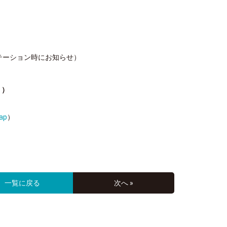
テーション時にお知らせ）
く）
ap
）
一覧に戻る
次へ »