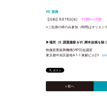
Ⅶ. 面接
【日程】8月19日(水)
11:00〜17:30
※ご自身の枠のみ参加（
時間はオリエン
▶場所（Ⅱ. 課題撮影＆Ⅵ. 脚本改稿を除
映像産業振興機構(VIPO)会議室
東京都中央区築地4-1-1 東劇ビル2Ｆ（
m
« 前へ