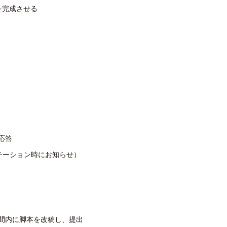
を完成させる
応答
テーション時にお知らせ）
間内に脚本を改稿し、提出