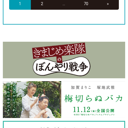
1
2
...
70
»