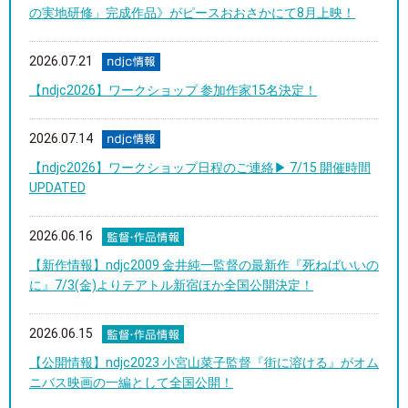
の実地研修」完成作品》がピースおおさかにて8月上映！
2026.07.21
【ndjc2026】ワークショップ 参加作家15名決定！
2026.07.14
【ndjc2026】ワークショップ日程のご連絡▶︎ 7/15 開催時間
UPDATED
2026.06.16
【新作情報】ndjc2009 金井純一監督の最新作『死ねばいいの
に』7/3(金)よりテアトル新宿ほか全国公開決定！
2026.06.15
【公開情報】ndjc2023 小宮山菜子監督『街に溶ける』がオム
ニバス映画の一編として全国公開！