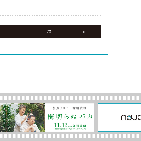
...
70
»