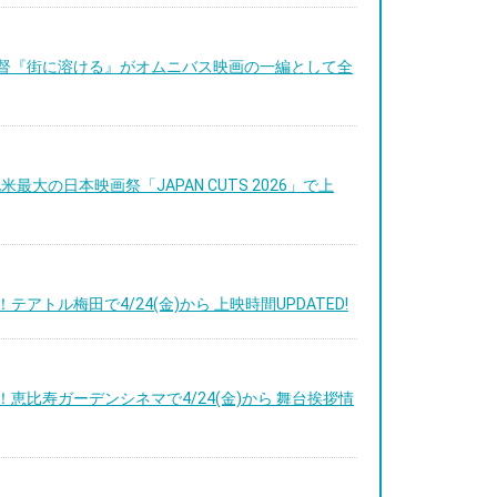
菜子監督『街に溶ける』がオムニバス映画の一編として全
米最大の日本映画祭「JAPAN CUTS 2026」で上
！テアトル梅田で4/24(金)から 上映時間UPDATED!
定！恵比寿ガーデンシネマで4/24(金)から 舞台挨拶情