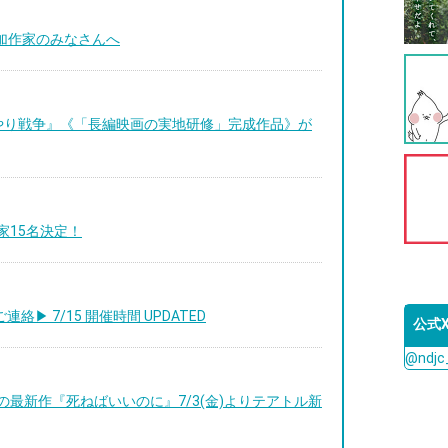
参加作家のみなさんへ
やり戦争』《「長編映画の実地研修」完成作品》が
作家15名決定！
絡▶︎ 7/15 開催時間 UPDATED
公式
@ndj
監督の最新作『死ねばいいのに』7/3(金)よりテアトル新