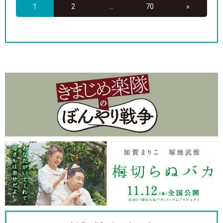
1
2
...
70
»