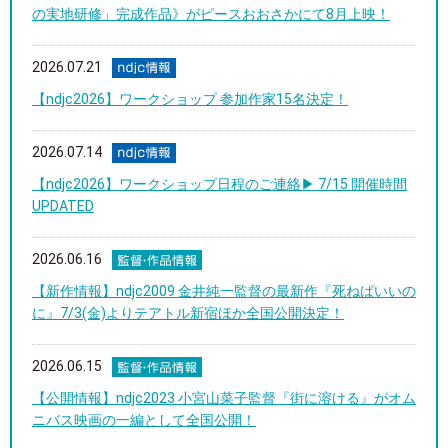
の実地研修」完成作品》がピースおおさかにて8月上映！
2026.07.21
【ndjc2026】ワークショップ 参加作家15名決定！
2026.07.14
【ndjc2026】ワークショップ日程のご連絡▶︎ 7/15 開催時間
UPDATED
2026.06.16
【新作情報】ndjc2009 金井純一監督の最新作『死ねばいいの
に』7/3(金)よりテアトル新宿ほか全国公開決定！
2026.06.15
【公開情報】ndjc2023 小宮山菜子監督『街に溶ける』がオム
ニバス映画の一編として全国公開！