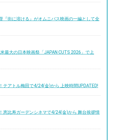
菜子監督『街に溶ける』がオムニバス映画の一編として全
米最大の日本映画祭「JAPAN CUTS 2026」で上
！テアトル梅田で4/24(金)から 上映時間UPDATED!
定！恵比寿ガーデンシネマで4/24(金)から 舞台挨拶情