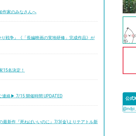
参加作家のみなさんへ
やり戦争』《「長編映画の実地研修」完成作品》が
作家15名決定！
絡▶︎ 7/15 開催時間 UPDATED
公式
@ndj
監督の最新作『死ねばいいのに』7/3(金)よりテアトル新