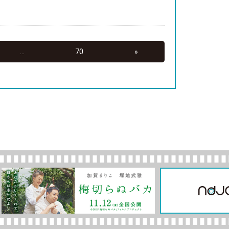
...
70
»