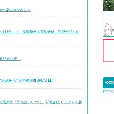
参加作家のみなさんへ
やり戦争』《「長編映画の実地研修」完成作品》が
作家15名決定！
絡▶︎ 7/15 開催時間 UPDATED
公式
@ndj
監督の最新作『死ねばいいのに』7/3(金)よりテアトル新