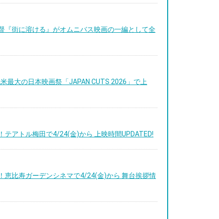
菜子監督『街に溶ける』がオムニバス映画の一編として全
米最大の日本映画祭「JAPAN CUTS 2026」で上
！テアトル梅田で4/24(金)から 上映時間UPDATED!
定！恵比寿ガーデンシネマで4/24(金)から 舞台挨拶情