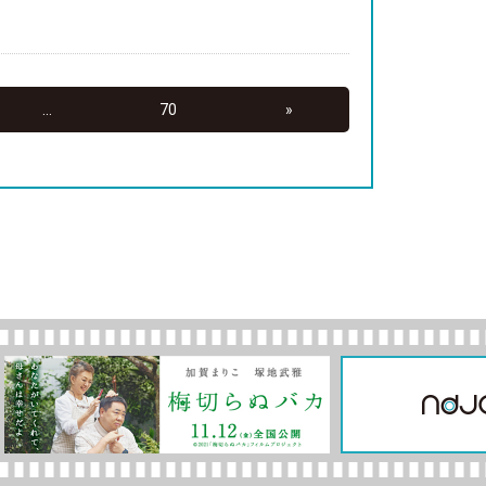
...
70
»