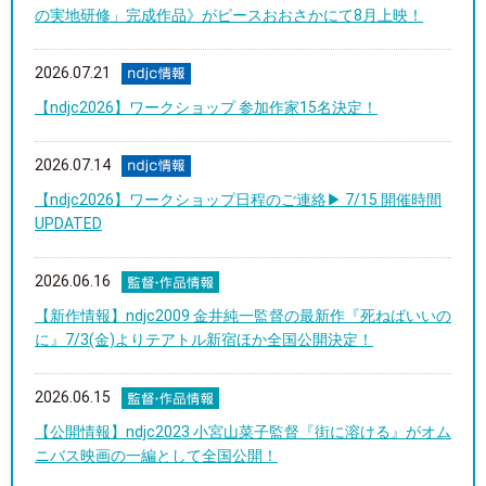
の実地研修」完成作品》がピースおおさかにて8月上映！
2026.07.21
【ndjc2026】ワークショップ 参加作家15名決定！
2026.07.14
【ndjc2026】ワークショップ日程のご連絡▶︎ 7/15 開催時間
UPDATED
2026.06.16
【新作情報】ndjc2009 金井純一監督の最新作『死ねばいいの
に』7/3(金)よりテアトル新宿ほか全国公開決定！
2026.06.15
【公開情報】ndjc2023 小宮山菜子監督『街に溶ける』がオム
ニバス映画の一編として全国公開！