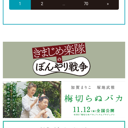
1
2
...
70
»