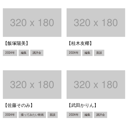
【飯塚陽美】
【桂木友椰】
2024年
編集
講評会
2024年
編集
面談
【佐藤そのみ】
【武田かりん】
2024年
撮ってみたい映画
面談
2024年
編集
講評会