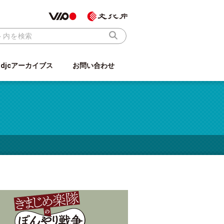
ndjcアーカイブス
お問い合わせ