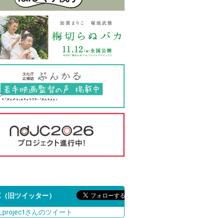
X（旧ツイッター）
c_projectさんのツイート