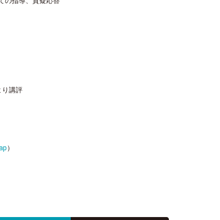
ての指導、質疑応答
より講評
ap
）