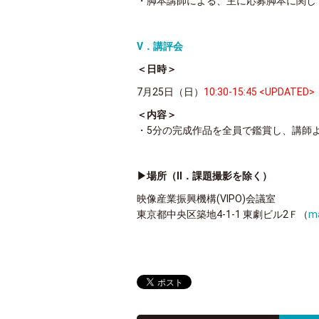
・脚本講師による、主に応募脚本に関し
Ⅴ．講評会
＜日時＞
7月25日（日）
10:30-15:45 <UPDATED>
＜内容＞
・5分の完成作品を全員で鑑賞し、講師
▶場所（Ⅱ．課題撮影を除く）
映像産業振興機構(VIPO)会議室
東京都中央区築地4-1-1 東劇ビル2Ｆ（
m