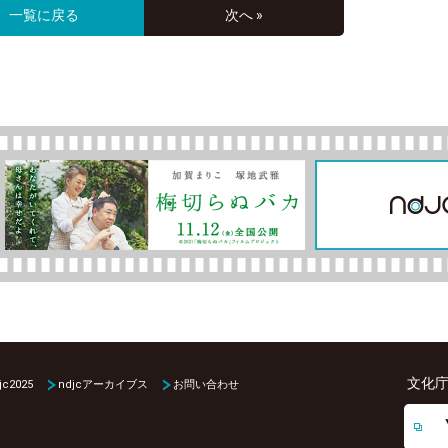
一覧に戻る
次へ »
文化庁
jc2025
ndjcアーカイブス
お問い合わせ