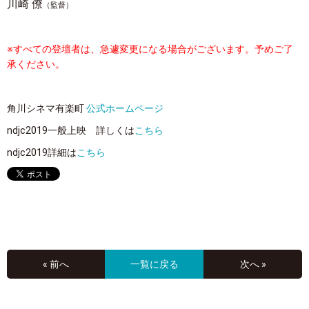
川崎 僚
（監督）
※すべての登壇者は、急遽変更になる場合がございます。予めご了
承ください。
角川シネマ有楽町
公式ホームページ
ndjc2019一般上映 詳しくは
こちら
ndjc2019詳細は
こちら
« 前へ
一覧に戻る
次へ »