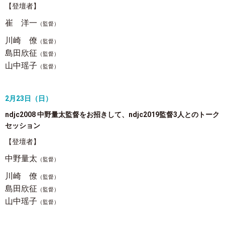
【登壇者】
崔 洋一
（監督）
川崎 僚
（監督）
島田欣征
（監督）
山中瑶子
（監督）
2月23日（日）
ndjc2008 中野量太監督をお招きして、
ndjc2019
監督3人とのトーク
セッション
【登壇者】
中野量太
（監督）
川崎 僚
（監督）
島田欣征
（監督）
山中瑶子
（監督）