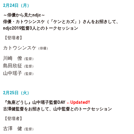
2月24日（月）
～俳優から見たndjc～
俳優・カトウシンスケ（「ケンとカズ」）さんをお招きして、
ndjc2019監督3人とのトークセッション
【登壇者】
カトウシンスケ
（俳優）
川崎 僚
（監督）
島田欣征
（監督）
山中瑶子
（監督）
2月25日（火）
『魚座どうし』山中瑶子監督DAY
←Updated!!
古澤健監督をお招きして、山中監督とのトークセッション
【登壇者】
古澤 健
（監督）