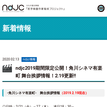
新着情報
2020.02.13
ndjc2019期間限定公開！角川シネマ有楽
町 舞台挨拶情報！2.19更新‼
-角川シネマ有楽町- 舞台挨拶情報
（2019.2.19現在）
◎日時：2/21（金）～27（木）、連日18：30～