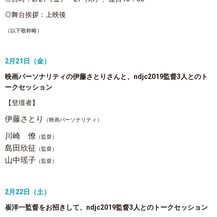
◎舞台挨拶：上映後
（以下敬称略）
2月21日（金）
映画パーソナリティの伊藤さとりさんと、ndjc2019監督3人とのト
ークセッション
【登壇者】
伊藤さとり
（映画パーソナリティ）
川崎 僚
（監督）
島田欣征
（監督）
山中瑶子
（監督）
2月22日（土）
崔洋一監督をお招きして、ndjc2019
監督3人とのトークセッション