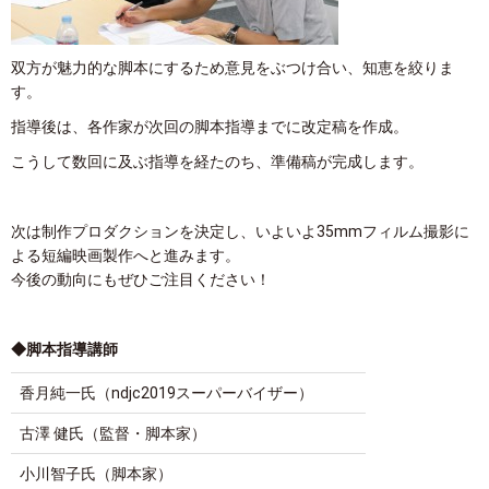
双方が魅力的な脚本にするため意見をぶつけ合い、知恵を絞りま
す。
指導後は、各作家が次回の脚本指導までに改定稿を作成。
こうして数回に及ぶ指導を経たのち、準備稿が完成します。
次は制作プロダクションを決定し、いよいよ35mmフィルム撮影に
よる短編映画製作へと進みます。
今後の動向にもぜひご注目ください！
◆脚本指導講師
香月純一氏（ndjc2019スーパーバイザー）
古澤 健氏（監督・脚本家）
小川智子氏（脚本家）