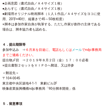
●企画意図（書式自由／Ａ４サイズ１枚）
●あらすじ（書式自由／Ａ４サイズ１枚）
●劇場用オリジナル映画脚本（１人１作品／Ａ４サイズをヨコに使
用、20字×40行、縦書きで45～50枚程度）
※脚本は参加作家自身が執筆する。ただし作家が創作の主体である
場合は、脚本協力者も認める。
４．提出期限等
参加申込み ⇒
６月末を目途に、電話もしくは
メール
でndjc事務局
までご連絡ください。
提出物〆切 ⇒２０１９年８月２日（金）１７：００必着
※提出書類２セットをＶＩＰＯへ郵送、又は持参
＜郵送先＞
〒104-0045
東京都中央区築地4-1-1 東劇ビル2F
映像産業振興機構ndjc事務局「90分脚本開発」係
５．留意事項