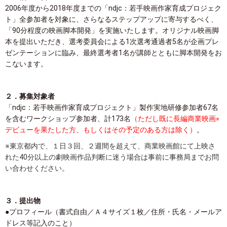
2006年度から2018年度までの「ndjc：若手映画作家育成プロジェク
ト」全参加者を対象に、さらなるステップアップに寄与するべく、
「90分程度の映画脚本開発」を実施いたします。オリジナル映画脚
本を提出いただき、選考委員会による1次選考通過者5名が企画プレ
ゼンテーションに臨み、最終選考者1名が講師とともに脚本開発をお
こないます。
２．募集対象者
「ndjc：若手映画作家育成プロジェクト」製作実地研修参加者67名
を含むワークショップ参加者、計173名
（ただし既に長編商業映画
※
デビューを果たした方、もしくはその予定のある方は除く）
。
※東京都内で、１日３回、２週間を超えて、商業映画館にて上映さ
れた40分以上の劇映画作品
判断に迷う場合は事前に事務局までお問
い合わせください。
３．提出物
●プロフィール（書式自由／Ａ４サイズ１枚／住所・氏名・メールア
ドレス等記入のこと）