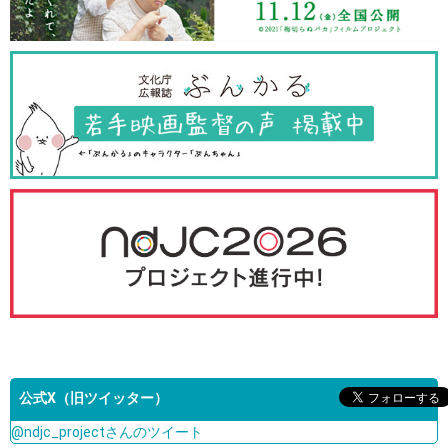
公式X（旧ツイッター）
@ndjc_projectさんのツイート