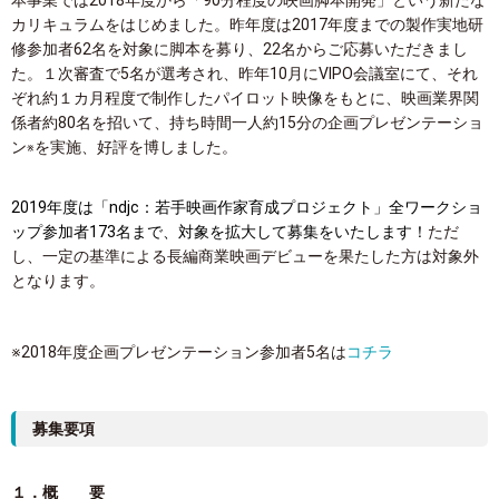
本事業では2018年度から「90分程度の映画脚本開発」という新たな
カリキュラムをはじめました。昨年度は2017年度までの製作実地研
修参加者62名を対象に脚本を募り、22名からご応募いただきまし
た。１次審査で5名が選考され、昨年10月にVIPO会議室にて、それ
ぞれ約１カ月程度で制作したパイロット映像をもとに、映画業界関
係者約80名を招いて、持ち時間一人約15分の企画プレゼンテーショ
ン
を実施、好評を博しました。
※
2019年度は「ndjc：若手映画作家育成プロジェクト」全ワークショ
ップ参加者173名まで、対象を拡大して募集をいたします！
ただ
し、一定の基準による長編商業映画デビューを果たした方は対象外
となります。
※2018年度企画プレゼンテーション参加者5名は
コチラ
募集要項
１．概 要