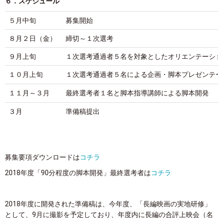
６．スケジュール
５月中旬
募集開始
８月２日（金）
締切～１次選考
９月上旬
１次選考通過者５名を対象としたオリエンテーシ
１０月上旬
１次選考通過者５名による企画・脚本プレゼンテ
１１月～３月
最終選考者１名と脚本指導講師による脚本開発
３月
準備稿提出
募集要項ダウンロードは
コチラ
2018年度「90分程度の脚本開発」最終選考者は
コチラ
2018年度に開発された準備稿は、今年度、「長編映画の実地研修」
として、9月に撮影を予定しており、年度内に長編の合評上映会（名