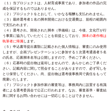
（１）当プロジェクトは、人材育成事業であり、参加者の作品の完
成を保証するものではありません。
（２）プロジェクトをとおして、いかなる報酬も支払われません。
（３）最終選考者１名の脚本開発における交通費は、規程の範囲内
で支払われます。
（４）選考され、開発された脚本（準備稿）は、今後、文化庁が行
う事業に協力していただくことを前提としており、
脚本の著作権は
執筆者に帰属
します。
（５）申込書等提出書類に記載された個人情報は、審査にのみ使用
しますが、企画プレゼンテーションに参加する１次選考通過者５名
の氏名、応募脚本名等は公開しますので、予めご了承ください。
（６）応募時の提出物は返却しませんので、あらかじめご了承くだ
さい。記載内容に関して照会することがありますので、必ず写しを
とり保管してください。尚、提出物は選考後事務局で責任をもって
廃棄いたします。
（７）プロジェクト参加作家の審査等は、事務局内に設置する有識
者による選考委員会で公正に行われます。なお、審査基準・審査結
果に関するお問い合わせには一切応じることはできません。