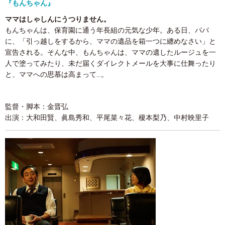
『もんちゃん』
ママはしゃしんにうつりません。
もんちゃんは、保育園に通う年長組の元気な少年。ある日、パパ
に、「引っ越しをするから、ママの遺品を箱一つに纏めなさい」と
宣告される。そんな中、もんちゃんは、ママの遺したルージュを一
人で塗ってみたり、未だ届くダイレクトメールを大事に仕舞ったり
と、ママへの思慕は高まって…。
監督・脚本：金晋弘
出演：大和田賢、眞島秀和、平尾菜々花、榎本梨乃、中村映里子