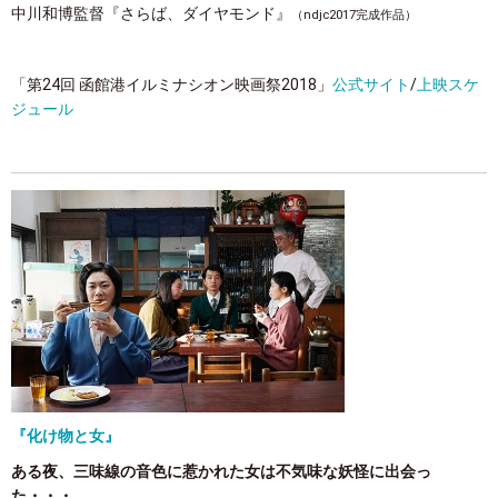
中川和博監督『さらば、ダイヤモンド』
（ndjc2017完成作品）
「第24回 函館港イルミナシオン映画祭2018」
公式サイト
/
上映スケ
ジュール
『化け物と女』
ある夜、三味線の音色に惹かれた女は不気味な妖怪に出会っ
た・・・