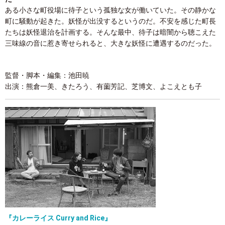
ある小さな町役場に待子という孤独な女が働いていた。その静かな
町に騒動が起きた。妖怪が出没するというのだ。不安を感じた町長
たちは妖怪退治を計画する。そんな最中、待子は暗闇から聴こえた
三味線の音に惹き寄せられると、大きな妖怪に遭遇するのだった。
監督・脚本・編集：池田暁
出演：熊倉一美、きたろう、有薗芳記、芝博文、よこえとも子
『カレーライス Curry and Rice』