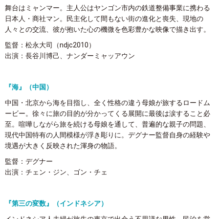
舞台はミャンマー。主人公はヤンゴン市内の鉄道整備事業に携わる
日本人・商社マン。民主化して間もない街の進化と喪失、現地の
人々との交流、彼が抱いた心の機微を色彩豊かな映像で描き出す。
監督：松永大司（ndjc2010）
出演：長谷川博己、ナンダーミャッアウン
『海』（中国）
中国・北京から海を目指し、全く性格の違う母娘が旅するロードム
ービー。徐々に旅の目的が分かってくる展開に最後は涙すること必
至。喧嘩しながら旅を続ける母娘を通して、普遍的な親子の問題、
現代中国特有の人間模様が浮き彫りに。デグナー監督自身の経験や
境遇が大きく反映された渾身の物語。
監督：デグナー
出演：チェン・ジン、ゴン・チェ
『第三の変数』（インドネシア）