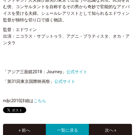
インドネシア人夫婦が旅先の東京で出会う不思議な男性。民泊を営
む傍、コンサルタントを自称するその男から奇妙で官能的なアドバ
イスを受ける夫婦。シュールレアリストとして知られるエドウィン
監督が独特な切り口で描く物語。
監督：エドウィン
出演：ニコラス・サプットゥラ、アグニ・プラティスタ、オカ・ア
ンタラ
「アジア三面鏡2018：Journey」
公式サイト
「第31回東京国際映画祭」
公式サイト
ndjc2010詳細は
こちら
« 前へ
一覧に戻る
次へ »