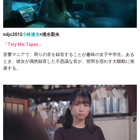
ndjc2012
小林達夫
×清水梨央
「Tiny Mix Tapes」
音響マニアで、周りの音を録音することが趣味の女子中学生。ある
とき、彼女が偶然録音した不思議な音が、世間を惑わす大騒動に発
展する。