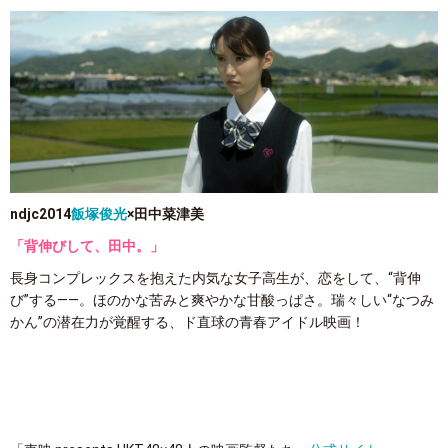
ndjc2014
飯塚俊光
×田中菜津美
「背伸びして、田中。」
長身コンプレックスを抱えた内気な女子高生が、恋をして、“背伸
び”する――。ほのかな苦みと爽やかな甘酸っぱさ。瑞々しい“なつみ
かん”の潜在力が覚醒する、ド直球の青春アイドル映画！