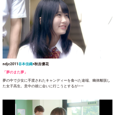
ndjc2011
谷本佳織
×秋吉優花
「夢のまた夢」
夢の中で少女に手渡されたキャンディーを食べた途端、幽体離脱し
た女子高生。意中の彼に会いに行こうとするが――