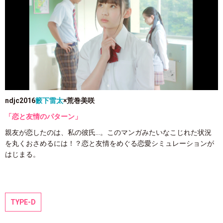
ndjc2016
籔下雷太
×荒巻美咲
「恋と友情のパターン」
親友が恋したのは、私の彼氏…。このマンガみたいなこじれた状況
を丸くおさめるには！？恋と友情をめぐる恋愛シミュレーションが
はじまる。
TYPE-D