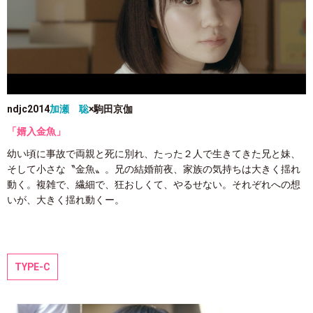
ndjc2014
加瀬 聡
×駒田京伽
「婿入金魚」
幼い頃に事故で両親と死に別れ、たった２人で生きてきた兄と妹、
そして小さな〝金魚〟。兄の結婚前夜、家族の気持ちは大きく揺れ
動く。複雑で、繊細で、狂おしくて、やるせない。それぞれへの想
いが、大きく揺れ動くー。
TYPE-C