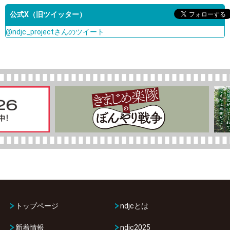
公式X（旧ツイッター）
@ndjc_projectさんのツイート
トップページ
ndjcとは
新着情報
ndjc2025