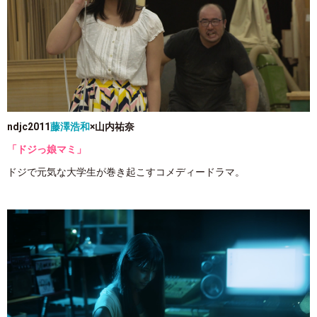
ndjc2011
藤澤浩和
×山内祐奈
「ドジっ娘マミ」
ドジで元気な大学生が巻き起こすコメディードラマ。