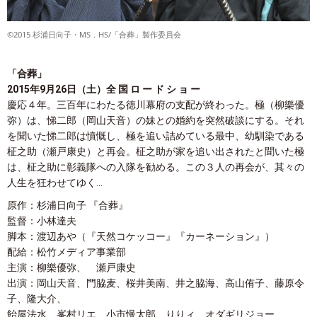
©2015 杉浦日向子・MS．HS/「合葬」製作委員会
「合葬」
2015年9月26日（土）全 国 ロ ー ド シ ョ ー
慶応４年。三百年にわたる徳川幕府の支配が終わった。極（柳樂優
弥）は、悌二郎（岡山天音）の妹との婚約を突然破談にする。それ
を聞いた悌二郎は憤慨し、極を追い詰めている最中、幼馴染である
柾之助（瀬戸康史）と再会。柾之助が家を追い出されたと聞いた極
は、柾之助に彰義隊への入隊を勧める。この３人の再会が、其々の
人生を狂わせてゆく…
原作：杉浦日向子 『合葬』
監督：小林達夫
脚本：渡辺あや（『天然コケッコー』『カーネーション』）
配給：松竹メディア事業部
主演：柳樂優弥、 瀬戸康史
出演：岡山天音、門脇麦、桜井美南、井之脇海、高山侑子、藤原令
子、隆大介、
飴屋法水、峯村リエ、小市慢太郎、りりィ、オダギリジョー