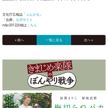
文化庁広報誌「
ぶんかる
」
「合葬」
公式サイト
ndjc2012詳細は
こちら
« 前へ
一覧に戻る
次へ »