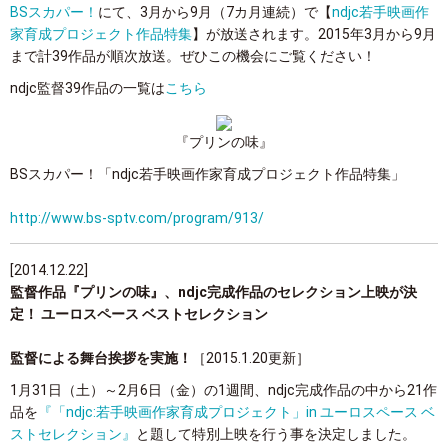
BSスカパー！
にて、3月から9月（7カ月連続）で【
ndjc若手映画作
家育成プロジェクト作品特集
】が放送されます。2015年3月から9月
まで計39作品が順次放送。ぜひこの機会にご覧ください！
ndjc監督39作品の一覧は
こちら
『プリンの味』
BSスカパー！「ndjc若手映画作家育成プロジェクト作品特集」
http://www.bs-sptv.com/program/913/
[2014.12.22]
監督作品『プリンの味』、ndjc完成作品のセレクション上映が決
定！ ユーロスペース ベストセレクション
監督による舞台挨拶を実施！
［2015.1.20更新］
1月31日（土）～2月6日（金）の1週間、ndjc完成作品の中から21作
品を
『「ndjc:若手映画作家育成プロジェクト」in ユーロスペース ベ
ストセレクション』
と題して特別上映を行う事を決定しました。