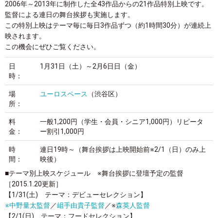
2006年～2013年に制作した全43作品からの21作品特別上映です。
監督による連日の舞台挨拶も実施します。
この特別上映はテーマ毎に毎日3作品ずつ（約1時間30分）が連続上
映されます。
この機会にぜひご覧ください。
日
1月31日（土）～2月6日日（金）
時：
場
ユーロスペース
（渋谷区）
所：
料
一般1,200円（学生・会員・シニア1,000円）リピータ
金：
ー割引1,000円
時
連日19時～（舞台挨拶は上映開始前※2/1（日）のみ上
間：
映後）
■テーマ別上映スケジュール
※
舞台挨拶に登壇予定の監督
［2015.1.20更新］
【1/31(土) テーマ：デビューセレクション】
※
中野量太監督
／
岨手由貴子監督
／
※
森英人監督
【2/1(日) テーマ：フードセレクション】