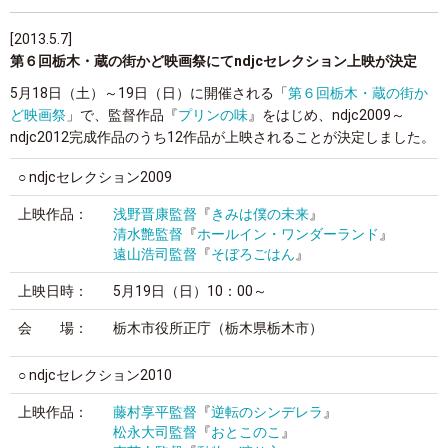
[2013.5.7]
第６回栃木・蔵の街かど映画祭にてndjcセレクション上映が決定
5月18日（土）～19日（日）に開催される「
第６回栃木・蔵の街か
ど映画祭
」で、監督作品『
プリンの味
』をはじめ、ndjc2009～
ndjc2012完成作品のうち12作品が上映されることが決定しました。
○ ndjcセレクション2009
上映作品：
浅野晋康監督
『
きみは僕の未来
』
清水艶監督
『
ホールイン・ワンダーランド
』
遠山浩司監督
『
そぼろごはん
』
上映日時：
5月19日（日）10：00～
会 場：
栃木市役所正庁（栃木県栃木市）
○ ndjcセレクション2010
上映作品：
藤村享平監督
『
逆転のシンデレラ
』
松永大司監督
『
おとこのこ
』