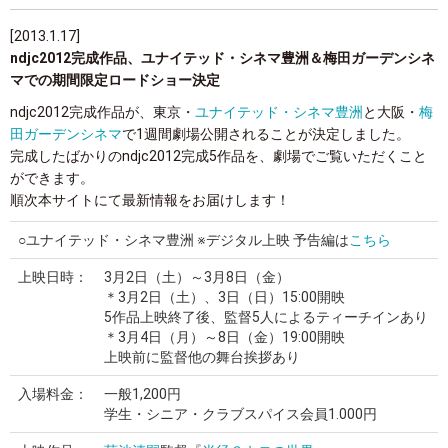
[2013.1.17]
ndjc2012完成作品、ユナイテッド・シネマ豊洲＆梅田ガーデンシネ
マでの期間限定ロードショー決定
ndjc2012完成作品が、東京・
ユナイテッド・シネマ豊洲
と大阪・
梅
田ガーデンシネマ
で1週間劇場公開されることが決定しました。
完成したばかりのndjc2012完成5作品を、劇場でご覧いただくこと
ができます。
順次本サイトにて最新情報をお届けします！
○ユナイテッド・シネマ豊洲
※デジタル上映
予告編は
こちら
上映日時：
3月2日（土）～3月8日（金）
＊3月2日（土）、3日（日）15:00開映
5作品上映終了後、監督5人によるティーチインあり
＊3月4日（月）～8日（金）19:00開映
上映前に監督他の舞台挨拶あり
入場料金：
一般1,200円
学生・シニア・クラブスパイス会員1.000円