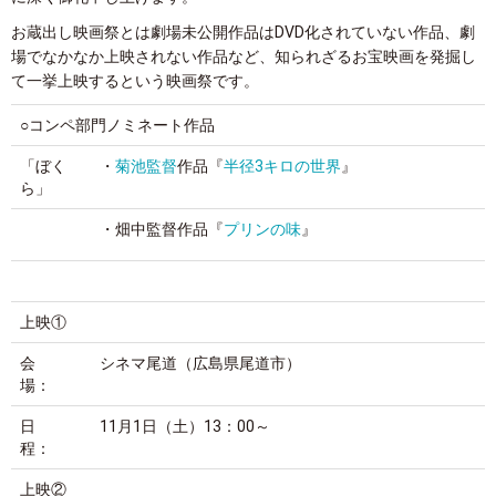
お蔵出し映画祭とは劇場未公開作品はDVD化されていない作品、劇
場でなかなか上映されない作品など、知られざるお宝映画を発掘し
て一挙上映するという映画祭です。
○コンペ部門ノミネート作品
「ぼく
・
菊池監督
作品『
半径3キロの世界
』
ら」
・畑中監督作品『
プリンの味
』
上映①
会
シネマ尾道（広島県尾道市）
場：
日
11月1日（土）13：00～
程：
上映②