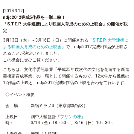
[2014.3.12]
ndjc2012完成5作品を一挙上映！
「S.T.E.P.-大学連携により映画人育成のための上映会」の開催が決
定
3月13日（木）～3月16日（日）に開催される「
S.T.E.P.-大学連携に
よる映画人育成のための上映会
」で、ndjc2012完成5作品が上映さ
れることが決定いたしました。
この機会にぜひご覧ください。
こちらは、文化庁委託事業「平成25年度次代の文化を創造する新進
芸術家育成事業」の一環として開催するもので、12大学から推薦の
12作品の上映と、ndjc2012完成5作品の上映を合わせて行います。
◇イベント概要
会 場：
新宿ミラノ3（東京都新宿区）
上映日
畑中大輔監督『
プリンの味
』
時：
3/14（金）18：50～、3/16（日）10：30～
入場料金:
無料（入替制）