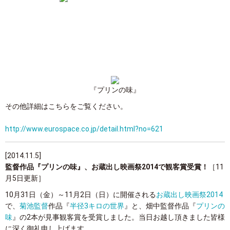
『プリンの味』
その他詳細はこちらをご覧ください。
http://www.eurospace.co.jp/detail.html?no=621
[2014.11.5]
監督作品『プリンの味』、お蔵出し映画祭2014で観客賞受賞！
［11
月5日更新］
10月31日（金）～11月2日（日）に開催される
お蔵出し映画祭2014
で、
菊池監督
作品『
半径3キロの世界
』と、畑中監督作品『
プリンの
味
』の2本が見事観客賞を受賞しました。当日お越し頂きました皆様
に深く御礼申し上げます。