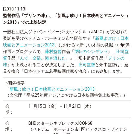
[2013.11.13]
監督作品『プリンの味』、「新風よ吹け！日本映画とアニメーショ
ン2013」での上映決定
一般社団法人ジャパン･イメージ･カウンシル（JAPIC）が文化庁の
委託を受けベトナム・ホーチミン市で開催する「
新風よ吹け！日本
映画とアニメーション2013
」における＜新しい才能の発掘：ndjc傑
作選＞プログラムで、
藤村監督
作品『
逆転のシンデレラ
』、
庄司監
督
作品『
んで、全部、海さ流した。
』、畑中監督作品『
プリンの
味
』が上映されることが決定しました。
庄司監督
と畑中監督は、意
見交換会「日本ベトナム若手映画作家交流会」にも参加します。
○開催概要
「
新風よ吹け！日本映画とアニメーション2013
」
（文化庁「平成25年度アジアにおける日本映画特集上映事業」）
会
11月15日（金）～11月21日（木）
期：
会
BHDスターシネプレックスICON68
場：
（ベトナム ホーチミン市1区ビテクスコ・フィナン