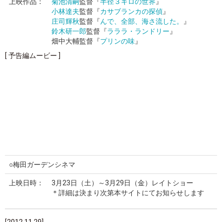
上映作品：
菊池清嗣
監督『
半径３キロの世界
』
小林達夫
監督『
カサブランカの探偵
』
庄司輝秋
監督『
んで、全部、海さ流した。
』
鈴木研一郎
監督『
ラララ・ランドリー
』
畑中大輔監督『
プリンの味
』
[ 予告編ムービー ]
○梅田ガーデンシネマ
上映日時：
3月23日（土）～3月29日（金）レイトショー
＊詳細は決まり次第本サイトにてお知らせします