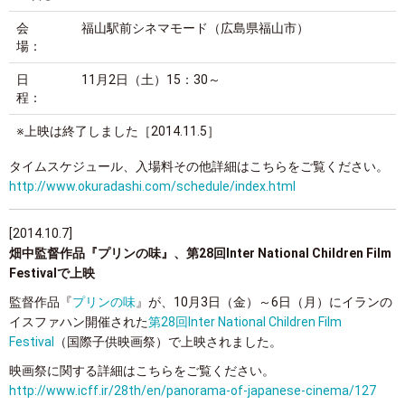
会
福山駅前シネマモード（広島県福山市）
場：
日
11月2日（土）15：30～
程：
※上映は終了しました
［2014.11.5］
タイムスケジュール、入場料その他詳細はこちらをご覧ください。
http://www.okuradashi.com/schedule/index.html
[2014.10.7]
畑中監督作品『プリンの味』、第28回Inter National Children Film
Festivalで上映
監督作品『
プリンの味
』が、10月3日（金）～6日（月）にイランの
イスファハン開催された
第28回Inter National Children Film
Festival
（国際子供映画祭）で上映されました。
映画祭に関する詳細はこちらをご覧ください。
http://www.icff.ir/28th/en/panorama-of-japanese-cinema/127