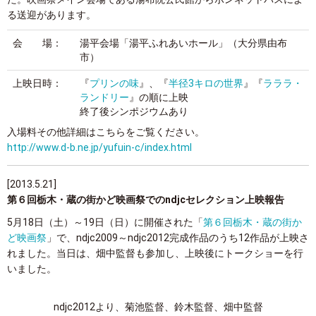
る送迎があります。
会 場：
湯平会場「湯平ふれあいホール」（大分県由布
市）
上映日時：
『
プリンの味
』、『
半径3キロの世界
』『
ラララ・
ランドリー
』の順に上映
終了後シンポジウムあり
入場料その他詳細はこちらをご覧ください。
http://www.d-b.ne.jp/yufuin-c/index.html
[2013.5.21]
第６回栃木・蔵の街かど映画祭でのndjcセレクション上映報告
5月18日（土）～19日（日）に開催された「
第６回栃木・蔵の街か
ど映画祭
」で、ndjc2009～ndjc2012完成作品のうち12作品が上映さ
れました。当日は、畑中監督も参加し、上映後にトークショーを行
いました。
ndjc2012より、菊池監督、鈴木監督、畑中監督