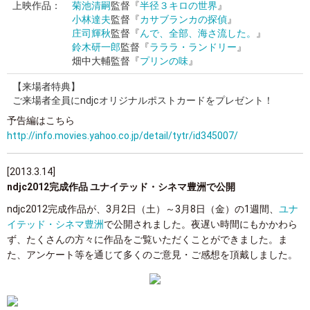
上映作品：
菊池清嗣
監督『
半径３キロの世界
』
小林達夫
監督『
カサブランカの探偵
』
庄司輝秋
監督『
んで、全部、海さ流した。
』
鈴木研一郎
監督『
ラララ・ランドリー
』
畑中大輔監督『
プリンの味
』
【来場者特典】
ご来場者全員にndjcオリジナルポストカードをプレゼント！
予告編はこちら
http://info.movies.yahoo.co.jp/detail/tytr/id345007/
[2013.3.14]
ndjc2012完成作品 ユナイテッド・シネマ豊洲で公開
ndjc2012完成作品が、3月2日（土）～3月8日（金）の1週間、
ユナ
イテッド・シネマ豊洲
で公開されました。夜遅い時間にもかかわら
ず、たくさんの方々に作品をご覧いただくことができました。ま
た、アンケート等を通じて多くのご意見・ご感想を頂戴しました。