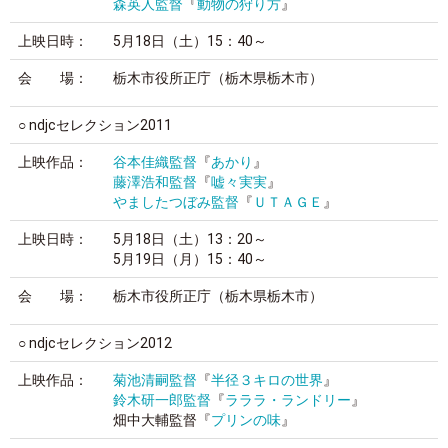
森英人監督
『
動物の狩り方
』
上映日時：
5月18日（土）15：40～
会 場：
栃木市役所正庁（栃木県栃木市）
○ ndjcセレクション2011
上映作品：
谷本佳織監督
『
あかり
』
藤澤浩和監督
『
嘘々実実
』
やましたつぼみ監督
『
ＵＴＡＧＥ
』
上映日時：
5月18日（土）13：20～
5月19日（月）15：40～
会 場：
栃木市役所正庁（栃木県栃木市）
○ ndjcセレクション2012
上映作品：
菊池清嗣監督
『
半径３キロの世界
』
鈴木研一郎監督
『
ラララ・ランドリー
』
畑中大輔監督『
プリンの味
』