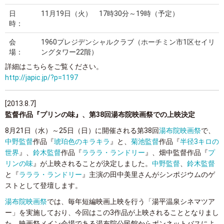
日
11月19日（火） 17時30分～19時（予定）
時：
会
1960プレジデンシャルクラブ（ホーチミン市1区セイリ
場：
ングタワー22階）
詳細はこちらをご覧ください。
http://japic.jp/?p=1197
[2013.8.7]
監督作品『プリンの味』、第38回湯布院映画祭での上映決定
8月21日（水）～25日（日）に開催される第38回
湯布院映画祭
で、
中野監督
作品『
琥珀色のキラキラ
』と、
菊池監督
作品『
半径3キロの
世界
』、
鈴木監督
作品『
ラララ・ランドリー
』、畑中監督作品『
プ
リンの味
』が上映されることが決定しました。
中野監督
、
鈴木監督
と『
ラララ・ランドリー
』主演の田中美里さんがシンポジウムのゲ
ストとして登壇します。
湯布院映画祭
では、毎年短編映画上映を行う「湯平温泉シネマツア
ー」を実施しており、今回はこの3作品が上映されることとなりまし
た。映画祭メイン会場である湯布院公民館からボンネットバスによ