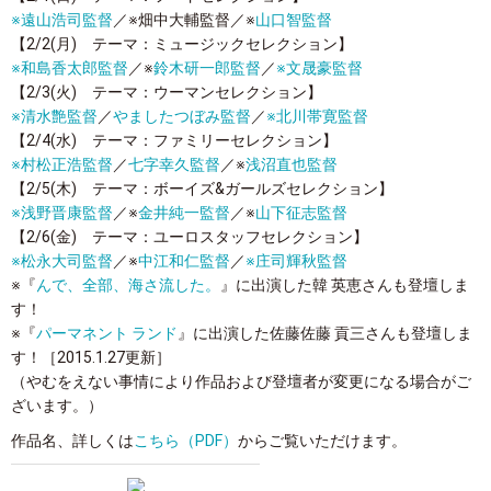
※
遠山浩司監督
／
※
畑中大輔監督／
※
山口智監督
【2/2(月) テーマ：ミュージックセレクション】
※
和島香太郎監督
／
※
鈴木研一郎監督
／
※
文晟豪監督
【2/3(火) テーマ：ウーマンセレクション】
※
清水艶監督
／
やましたつぼみ監督
／
※
北川帯寛監督
【2/4(水) テーマ：ファミリーセレクション】
※
村松正浩監督
／
七字幸久監督
／
※
浅沼直也監督
【2/5(木) テーマ：ボーイズ&ガールズセレクション】
※
浅野晋康監督
／
※
金井純一監督
／
※
山下征志監督
【2/6(金) テーマ：ユーロスタッフセレクション】
※
松永大司監督
／
※
中江和仁監督
／
※
庄司輝秋監督
※
『
んで、全部、海さ流した。
』に出演した韓 英恵さんも登壇しま
す！
※
『
パーマネント ランド
』に出演した佐藤佐藤 貢三さんも登壇しま
す！
［2015.1.27更新］
（やむをえない事情により作品および登壇者が変更になる場合がご
ざいます。）
作品名、詳しくは
こちら（PDF）
からご覧いただけます。