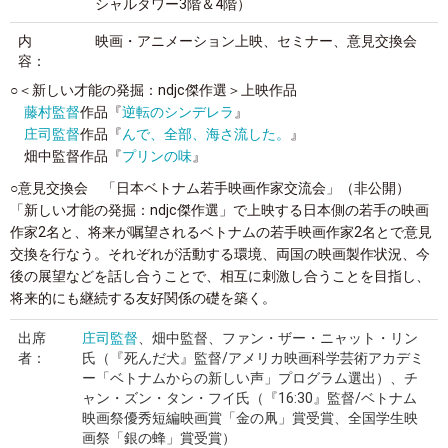
シャルタワー3階＆4階）
内
映画・アニメーション上映、セミナー、意見交換会
容：
○＜新しい才能の発掘：ndjc傑作選＞上映作品
藤村監督
作品『
逆転のシンデレラ
』
庄司監督
作品『
んで、全部、海さ流した。
』
畑中監督作品『
プリンの味
』
○意見交換会 「日本ベトナム若手映画作家交流会」（非公開）
「新しい才能の発掘：ndjc傑作選」で上映する日本側の若手の映画
作家2名と、将来が嘱望されるベトナムの若手映画作家2名とで意見
交換を行なう。それぞれが活動する環境、両国の映画製作状況、今
後の展望などを話し合うことで、相互に刺激し合うことを目指し、
将来的にも継続する友好関係の礎を築く。
出席
庄司監督
、畑中監督、ファン・ザー・ニャット・リン
者：
氏（『死んだ犬』監督/アメリカ映画科学芸術アカデミ
ー「ベトナムからの新しい声」プログラム選出）、チ
ャン・ズン・タン・フイ氏（『16:30』監督/ベトナム
映画祭優秀短編映画賞「金の凧」賞受賞、全国学生映
画祭「銀の蜂」賞受賞）