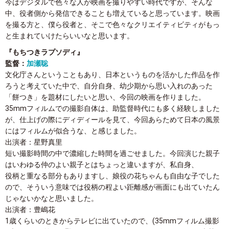
今はデジタルで色々な人が映画を撮りやすい時代ですが、そんな
中、役者側から発信できることも増えていると思っています。映画
を撮る方と、僕ら役者と、そこで色々なクリエイティビティがもっ
と生まれていけたらいいなと思います。
『もちつきラプソディ』
監督：
加瀬聡
文化庁さんということもあり、日本というものを活かした作品を作
ろうと考えていた中で、自分自身、幼少期から思い入れのあった
「餅つき」を題材にしたいと思い、今回の映画を作りました。
35mmフィルムでの撮影自体は、助監督時代にも多く経験しました
が、仕上げの際にディディールを見て、今回あらためて日本の風景
にはフィルムが似合うな、と感じました。
出演者：星野真里
短い撮影時間の中で濃縮した時間を過ごせました。今回演じた親子
はいわゆる仲のよい親子とはちょっと違いますが、私自身、
役柄と重なる部分もありますし、娘役の花ちゃんも自由な子でした
ので、そういう意味では役柄の程よい距離感が画面にも出ていたん
じゃないかなと思いました。
出演者：豊嶋花
1歳くらいのときからテレビに出ていたので、(35mmフィルム撮影