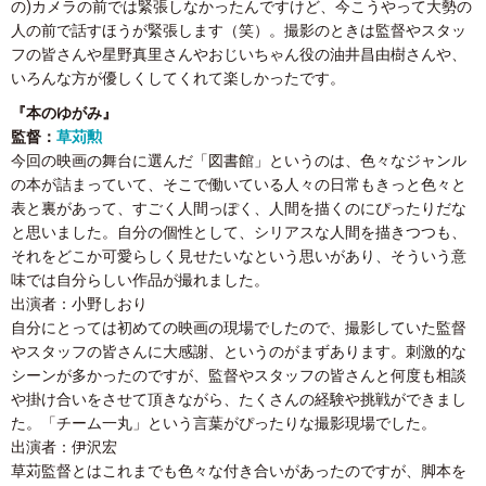
の)カメラの前では緊張しなかったんですけど、今こうやって大勢の
人の前で話すほうが緊張します（笑）。撮影のときは監督やスタッ
フの皆さんや星野真里さんやおじいちゃん役の油井昌由樹さんや、
いろんな方が優しくしてくれて楽しかったです。
『本のゆがみ』
監督：
草苅勲
今回の映画の舞台に選んだ「図書館」というのは、色々なジャンル
の本が詰まっていて、そこで働いている人々の日常もきっと色々と
表と裏があって、すごく人間っぽく、人間を描くのにぴったりだな
と思いました。自分の個性として、シリアスな人間を描きつつも、
それをどこか可愛らしく見せたいなという思いがあり、そういう意
味では自分らしい作品が撮れました。
出演者：小野しおり
自分にとっては初めての映画の現場でしたので、撮影していた監督
やスタッフの皆さんに大感謝、というのがまずあります。刺激的な
シーンが多かったのですが、監督やスタッフの皆さんと何度も相談
や掛け合いをさせて頂きながら、たくさんの経験や挑戦ができまし
た。「チーム一丸」という言葉がぴったりな撮影現場でした。
出演者：伊沢宏
草苅監督とはこれまでも色々な付き合いがあったのですが、脚本を