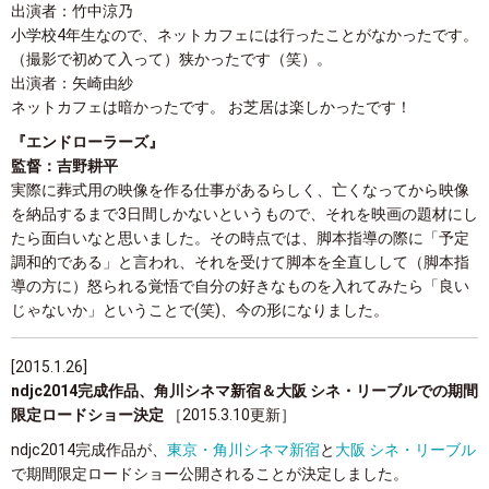
出演者：竹中涼乃
小学校4年生なので、ネットカフェには行ったことがなかったです。
（撮影で初めて入って）狭かったです（笑）。
出演者：矢崎由紗
ネットカフェは暗かったです。 お芝居は楽しかったです！
『エンドローラーズ』
監督：吉野耕平
実際に葬式用の映像を作る仕事があるらしく、亡くなってから映像
を納品するまで3日間しかないというもので、それを映画の題材にし
たら面白いなと思いました。その時点では、脚本指導の際に「予定
調和的である」と言われ、それを受けて脚本を全直しして（脚本指
導の方に）怒られる覚悟で自分の好きなものを入れてみたら「良い
じゃないか」ということで(笑)、今の形になりました。
[2015.1.26]
ndjc2014完成作品、角川シネマ新宿＆大阪 シネ・リーブルでの期間
限定ロードショー決定
［2015.3.10更新］
ndjc2014完成作品が、
東京・角川シネマ新宿
と
大阪 シネ・リーブル
で期間限定ロードショー公開されることが決定しました。