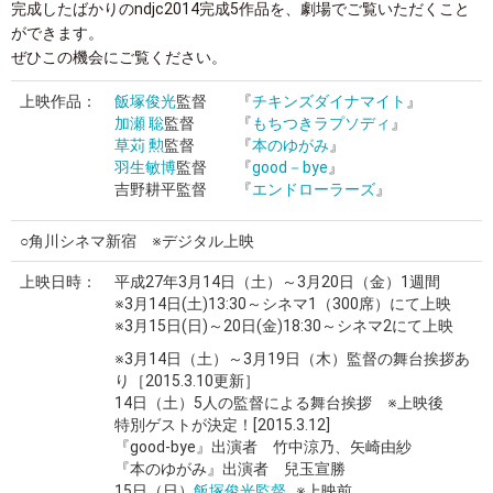
完成したばかりのndjc2014完成5作品を、劇場でご覧いただくこと
ができます。
ぜひこの機会にご覧ください。
上映作品：
飯塚俊光
監督
『
チキンズダイナマイト
』
加瀬 聡
監督
『
もちつきラプソディ
』
草苅 勲
監督
『
本のゆがみ
』
羽生敏博
監督
『
good－bye
』
吉野耕平監督
『
エンドローラーズ
』
○角川シネマ新宿 ※デジタル上映
上映日時：
平成27年3月14日（土）～3月20日（金）1週間
※3月14日(土)13:30～シネマ1（300席）にて上映
※3月15日(日)～20日(金)18:30～シネマ2にて上映
※3月14日（土）～3月19日（木）監督の舞台挨拶あ
り
［2015.3.10更新］
14日（土）5人の監督による舞台挨拶 ※上映後
特別ゲストが決定！[2015.3.12]
『good-bye』出演者 竹中涼乃、矢崎由紗
『本のゆがみ』出演者 兒玉宣勝
15日（日）
飯塚俊光監督
※上映前