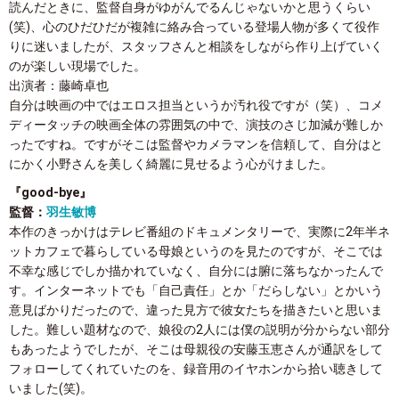
読んだときに、監督自身がゆがんでるんじゃないかと思うくらい
(笑)、心のひだひだが複雑に絡み合っている登場人物が多くて役作
りに迷いましたが、スタッフさんと相談をしながら作り上げていく
のが楽しい現場でした。
出演者：藤崎卓也
自分は映画の中ではエロス担当というか汚れ役ですが（笑）、コメ
ディータッチの映画全体の雰囲気の中で、演技のさじ加減が難しか
ったですね。ですがそこは監督やカメラマンを信頼して、自分はと
にかく小野さんを美しく綺麗に見せるよう心がけました。
『good-bye』
監督：
羽生敏博
本作のきっかけはテレビ番組のドキュメンタリーで、実際に2年半ネ
ットカフェで暮らしている母娘というのを見たのですが、そこでは
不幸な感じでしか描かれていなく、自分には腑に落ちなかったんで
す。インターネットでも「自己責任」とか「だらしない」とかいう
意見ばかりだったので、違った見方で彼女たちを描きたいと思いま
した。難しい題材なので、娘役の2人には僕の説明が分からない部分
もあったようでしたが、そこは母親役の安藤玉恵さんが通訳をして
フォローしてくれていたのを、録音用のイヤホンから拾い聴きして
いました(笑)。