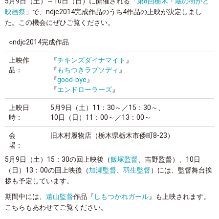
5月9日（土）～10日（日）に開催される「
第8回栃木・蔵の街かど
映画祭
」で、ndjc2014完成作品のうち4作品の上映が決定しまし
た。この機会にぜひご覧ください。
○ndjc2014完成作品
上映作
『
チキンズダイナマイト
』
品：
『
もちつきラプソディ
』
『
good-bye
』
『
エンドローラーズ
』
上映日
5月9日（土）11：30～／15：30～、
時：
10日（日）11：00～／13：00～
会
旧木村履物店（栃木県栃木市倭町8-23）
場：
5月9日（土）15：30の回上映後（
飯塚監督
、吉野監督）、10日
（日）13：00の回上映後（
加瀬監督
、
羽生監督
）には、監督舞台挨
拶も予定しています。
期間中には、
遠山監督
作品『
しもつかれガール
』も上映されます。
こちらもあわせてご覧ください。