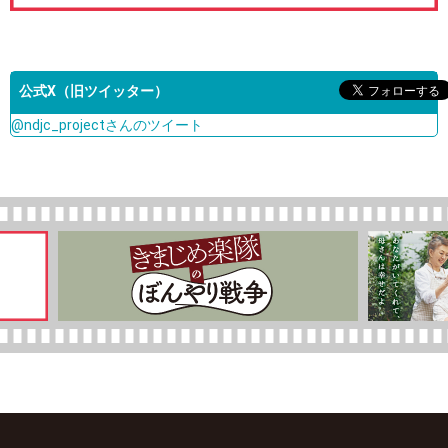
公式X（旧ツイッター）
@ndjc_projectさんのツイート