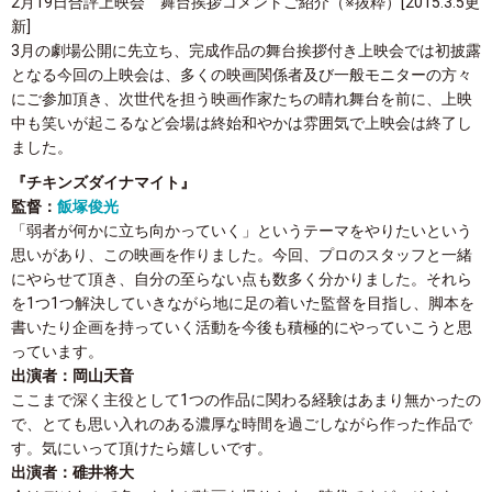
2月19日合評上映会 舞台挨拶コメントご紹介（※抜粋）
[2015.3.5更
新]
3月の劇場公開に先立ち、完成作品の舞台挨拶付き上映会では初披露
となる今回の上映会は、多くの映画関係者及び一般モニターの方々
にご参加頂き、次世代を担う映画作家たちの晴れ舞台を前に、上映
中も笑いが起こるなど会場は終始和やかは雰囲気で上映会は終了し
ました。
『チキンズダイナマイト』
監督：
飯塚俊光
「弱者が何かに立ち向かっていく」というテーマをやりたいという
思いがあり、この映画を作りました。今回、プロのスタッフと一緒
にやらせて頂き、自分の至らない点も数多く分かりました。それら
を1つ1つ解決していきながら地に足の着いた監督を目指し、脚本を
書いたり企画を持っていく活動を今後も積極的にやっていこうと思
っています。
出演者：岡山天音
ここまで深く主役として1つの作品に関わる経験はあまり無かったの
で、とても思い入れのある濃厚な時間を過ごしながら作った作品で
す。気にいって頂けたら嬉しいです。
出演者：碓井将大