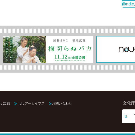
@ndj
文化庁
jc2025
ndjcアーカイブス
お問い合わせ