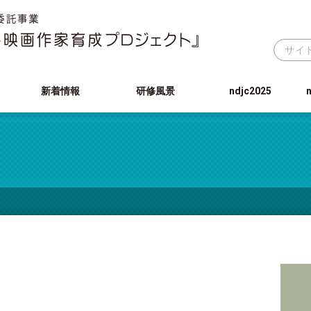
新着情報
研修風景
ndjc2025